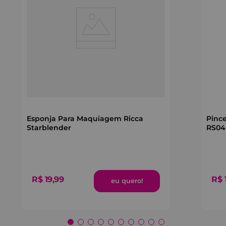
Esponja Para Maquiagem Ricca
Pince
Starblender
RS04
R$
19
,
99
R$