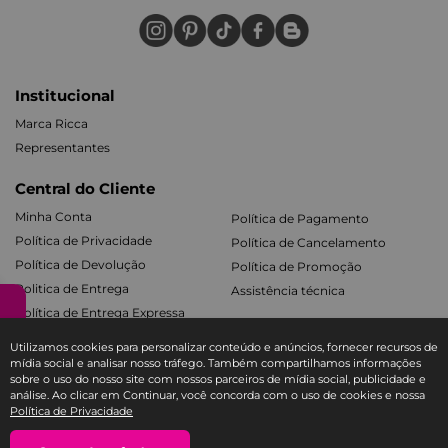
Institucional
Marca Ricca
Representantes
Central do Cliente
Minha Conta
Política de Pagamento
Política de Privacidade
Política de Cancelamento
Política de Devolução
Política de Promoção
Politica de Entrega
Assistência técnica
Política de Entrega Expressa
Utilizamos cookies para personalizar conteúdo e anúncios, fornecer recursos de
Produtos
mídia social e analisar nosso tráfego. Também compartilhamos informações
sobre o uso do nosso site com nossos parceiros de mídia social, publicidade e
Cabelos
Acessórios de Maquiagem
análise. Ao clicar em Continuar, você concorda com o uso de cookies e nossa
Facial e Labial
Mãos e Pés
Política de Privacidade
Banho e Corpo
Todos os Kits