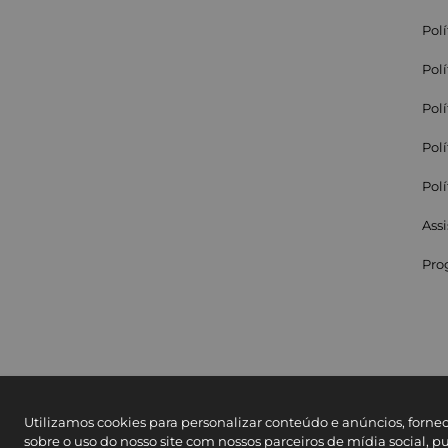
Pol
Pol
Pol
Pol
Pol
Assi
Pro
Utilizamos cookies para personalizar conteúdo e anúncios, forne
sobre o uso do nosso site com nossos parceiros de mídia social, p