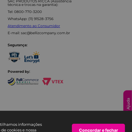
SAC PRODUTOS RICCA (Assistência
técnica e trocas na garantia):
Tel: 0800-770-3200
WhatsApp: (11) 91528-3756
Atendimento ao Consumidor
E-mail:
sac@bellizcompany.com.br
Segurança:
Powered by:
Ajuda
artilhamos informações
Concordar e fechar
o de cookies e nossa