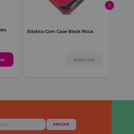
4Mm
Elástico Com Case Black Ricca
Elástic
ar
avise-me
ENVIAR