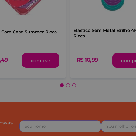
Elástico Sem Metal Brilho 
co Com Case Summer Ricca
Ricca
R$
10
,
99
,
49
compr
comprar
ossas