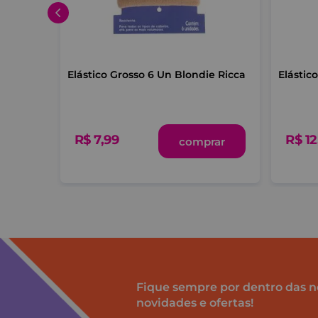
er Ricca
Elástico Grosso 6 Un Blondie Ricca
Elásti
R$
7
,
99
R$
12
-me
comprar
Fique sempre por dentro das n
novidades e ofertas!