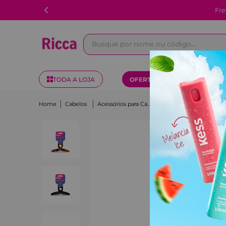
Fre
Busque por nome ou código...
TODA A LOJA
OFERTAS
KITS
Cabelos
Acessórios para Cabelo
Piranha Loop Média Ricca