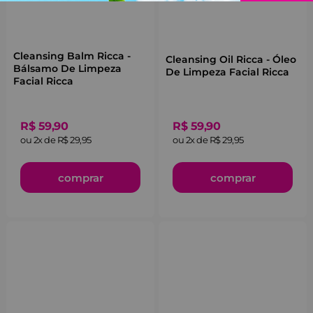
Cleansing Balm Ricca -
Cleansing Oil Ricca - Óleo
Bálsamo De Limpeza
De Limpeza Facial Ricca
Facial Ricca
R$
59
,
90
R$
59
,
90
ou
2
x de
R$
29
,
95
ou
2
x de
R$
29
,
95
comprar
comprar