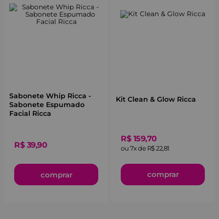
Sabonete Whip Ricca -
Kit Clean & Glow Ricca
Sabonete Espumado
Facial Ricca
R$
159
,
70
R$
39
,
90
ou
7
x de
R$
22
,
81
comprar
comprar