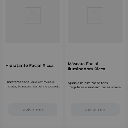
Máscara Facial
Hidratante Facial Ricca
Iluminadora Ricca
Hidratante facial que estimula a
Ajuda a minimizar os tons
hidratação natural da pele e possui
irregulares e uniformizar as marcas
absorção imediata.
mais superficiais. Também devolve
a hidratação e a luminosidade
natural.
avise-me
avise-me