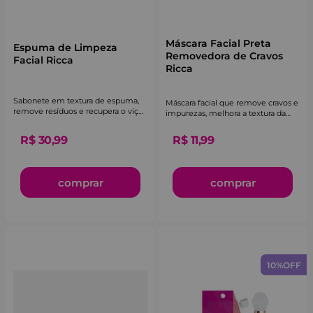
Máscara Facial Preta
Espuma de Limpeza
Removedora de Cravos
Facial Ricca
Ricca
Sabonete em textura de espuma,
Máscara facial que remove cravos e
remove resíduos e recupera o viço
impurezas, melhora a textura da
natural da pele.
pele e suaviza marcas de cicatrizes.
R$
30
,
99
R$
11
,
99
comprar
comprar
10%
OFF