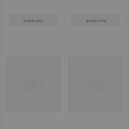
devolvendo aquele volume mara.
espinhas, sem agredir a pele.
avise-me
avise-me