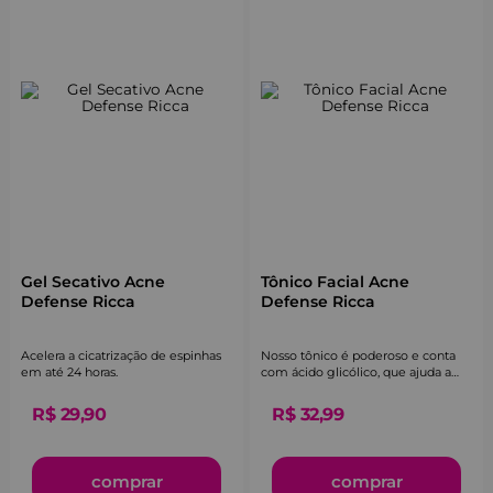
Gel Secativo Acne
Tônico Facial Acne
Defense Ricca
Defense Ricca
Acelera a cicatrização de espinhas
Nosso tônico é poderoso e conta
em até 24 horas.
com ácido glicólico, que ajuda a
reverter sinais de envelhecimento,
como rugas, linhas finas e manchas
R$
29
,
90
R$
32
,
99
comprar
comprar