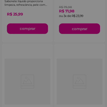
Sabonete líquido proporciona
limpeza, refrescância, pele com
R$
79
,
98
efeito aveludado e elimina peles
R$
71
,
98
mortas.
R$
25
,
99
ou
3
x de
R$
23
,
99
comprar
comprar