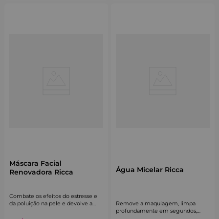
Máscara Facial
Água Micelar Ricca
Renovadora Ricca
Combate os efeitos do estresse e
Remove a maquiagem, limpa
da poluição na pele e devolve a
profundamente em segundos,
luminosidade e a hidratação.
acalma e hidrata a pele.