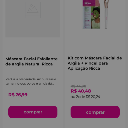
Kit com Máscara Facial de
Máscara Facial Esfoliante
Argila + Pincel para
de argila Natural Ricca
Aplicação Ricca
Reduz a oleosidade, impurezas e
tamanho dos poros e ainda dá
R$
44
,
98
aquele efeito tensor imediato.
R$
40
,
48
R$
26
,
99
ou
2
x de
R$
20
,
24
comprar
comprar