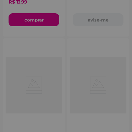
R$
13
,
99
comprar
avise-me