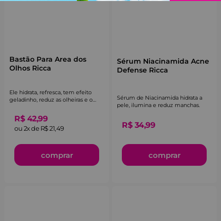
Bastão Para Area dos
Sérum Niacinamida Acne
Olhos Ricca
Defense Ricca
Ele hidrata, refresca, tem efeito
Sérum de Niacinamida hidrata a
geladinho, reduz as olheiras e o
pele, ilumina e reduz manchas.
aspecto cansado.
R$
42
,
99
R$
34
,
99
ou
2
x de
R$
21
,
49
comprar
comprar