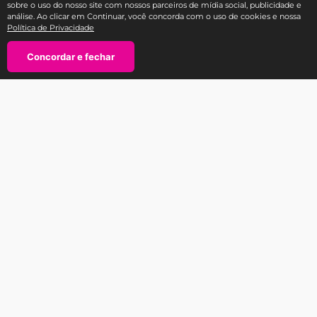
sobre o uso do nosso site com nossos parceiros de mídia social, publicidade e
análise. Ao clicar em Continuar, você concorda com o uso de cookies e nossa
Política de Privacidade
Fale com a Ricca
Concordar e fechar
SAC E-COMMERCE RICCA
TEL: 11 3588-1404
atendimento@sac-ricca.com.br
Segunda à sexta-feira, das 9:00 às 18:00 horas
SAC Produtos Ricca (assistência técnica e trocas na garantia):
Tel: 0800-770-3200
E-mail:
sac@bellizcompany.com.br
WhatsApp (11) 91528-3756
Atendimento ao consumidor
Segurança: