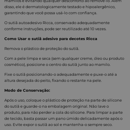
mamilos e evitando qualquer desconforto ao removê-lo. Além
disso, ele é dermatologicamente testado e hipoalergênico,
garantindo que você possa usá-lo com confiança.
O sutiã autoadesivo Ricca, conservado adequadamente
conforme instruções, pode ser reutilizado até 10 vezes.
Como Usar o sutiã adesivo para decotes Ricca
Remova o plástico de proteção do sutiã.
Com a pele limpa e seca (sem qualquer creme, óleo ou produto
cosmético), posicione o centro do sutiã junto ao mamilo.
Fixe o sutiã posicionando-o adequadamente e puxe-o até a
altura desejada do peito, fixando o restante na pele.
Modo de Conservação:
Após o uso, coloque o plástico de proteção na parte de silicone
do sutiã e guarde-o na embalagem original. Não lave o
produto, para não perder a cola do silicone. Para limpar a parte
de tecido, basta passar um pano úmido delicadamente após o
uso. Evite expor o sutiã ao sol e mantenha-o sempre seco.