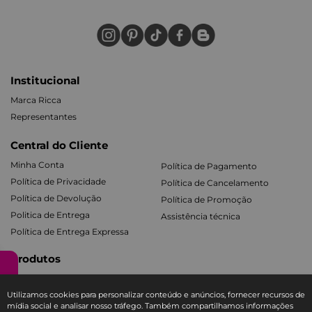
Institucional
Marca Ricca
Representantes
Central do Cliente
Minha Conta
Política de Pagamento
Política de Privacidade
Política de Cancelamento
Política de Devolução
Política de Promoção
Politica de Entrega
Assistência técnica
Política de Entrega Expressa
Produtos
Cabelos
Acessórios de Maquiagem
Utilizamos cookies para personalizar conteúdo e anúncios, fornecer recursos de
Facial e Labial
Mãos e Pés
mídia social e analisar nosso tráfego. Também compartilhamos informações
Banho e Corpo
Todos os Kits