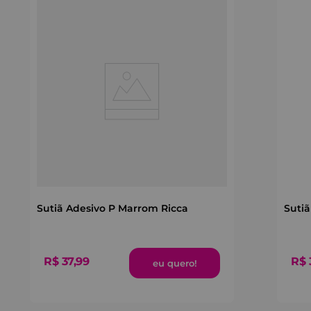
Sutiã Adesivo P Marrom Ricca
Sutiã
R$
37
,
99
R$