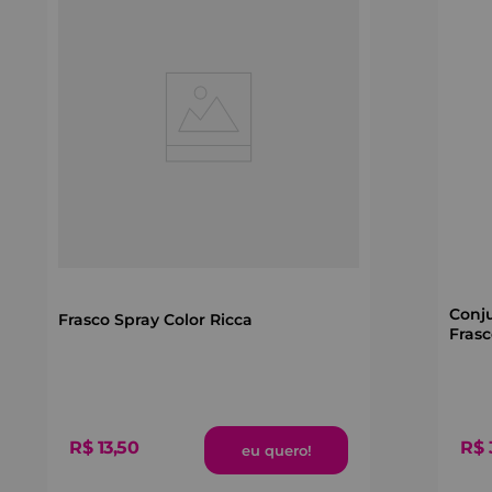
Conj
Frasco Spray Color Ricca
Frasc
R$
R$
13
,
50