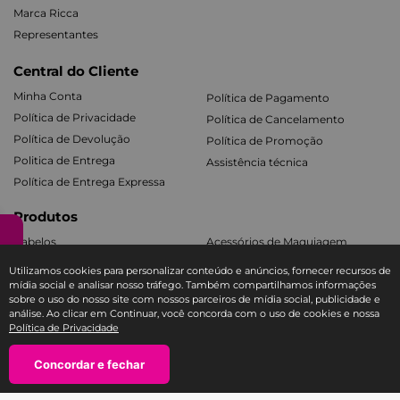
Marca Ricca
Representantes
Central do Cliente
Minha Conta
Política de Pagamento
Política de Privacidade
Política de Cancelamento
Política de Devolução
Política de Promoção
Politica de Entrega
Assistência técnica
Política de Entrega Expressa
Produtos
Cabelos
Acessórios de Maquiagem
Facial e Labial
Mãos e Pés
Utilizamos cookies para personalizar conteúdo e anúncios, fornecer recursos de
Banho e Corpo
Todos os Kits
mídia social e analisar nosso tráfego. Também compartilhamos informações
sobre o uso do nosso site com nossos parceiros de mídia social, publicidade e
análise. Ao clicar em Continuar, você concorda com o uso de cookies e nossa
Política de Privacidade
Fale com a Ricca
SAC E-COMMERCE RICCA
－
Concordar e fechar
＋
TEL: 11 3588-1404