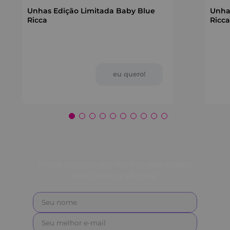
Unhas Edição Limitada Baby Blue
Unha
Ricca
Ricca
Fique sempre por dentro das nossas
novidades e ofertas!