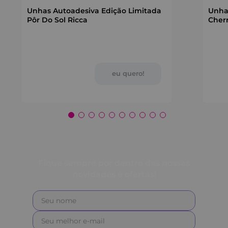
Unhas Autoadesiva Edição Limitada
Unha
Pôr Do Sol Ricca
Cherr
Fique sempre por dentro das nossas
novidades e ofertas!