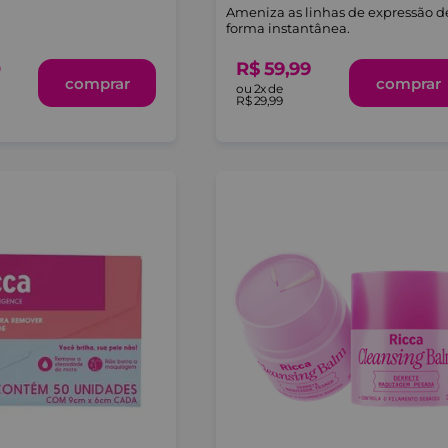
Ameniza as linhas de expressão d
forma instantânea.
R$
59
,
99
0
comprar
comprar
ou
2
x de
R$
29
,
99