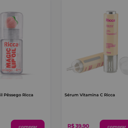
il Pêssego Ricca
Sérum Vitamina C Ricca
R$
39
,
90
comprar
comprar