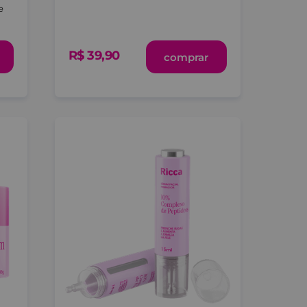
e
R$
39
,
90
comprar