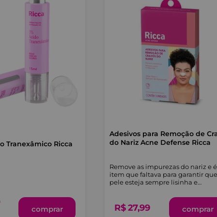
Adesivos para Remoção de Cr
do Nariz Acne Defense Ricca
o Tranexâmico Ricca
Remove as impurezas do nariz e é
item que faltava para garantir qu
pele esteja sempre lisinha e
impecável.
0
R$
27
,
99
comprar
comprar