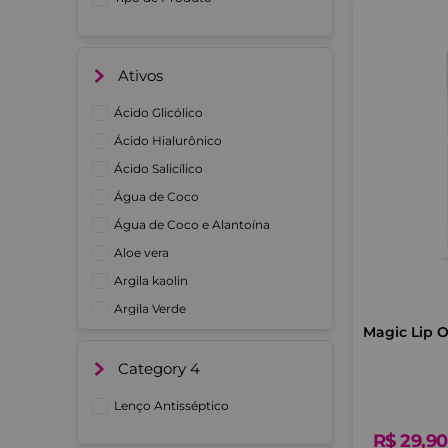
Ativos
Ácido Glicólico
Ácido Hialurônico
Ácido Salicílico
Água de Coco
Água de Coco e Alantoína
Aloe vera
Argila kaolin
Argila Verde
Magic Lip O
Argila Vermelha
Blend de óleos
Category 4
Ver mais 14
Lenço Antisséptico
R$
29
,
90