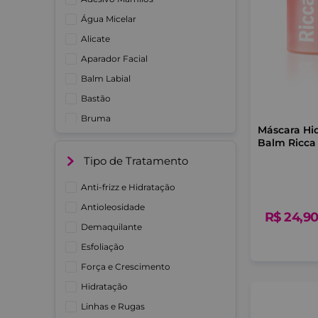
Água Micelar
Alicate
Aparador Facial
Balm Labial
Bastão
Bruma
Máscara Hid
Caixa de Presente
Balm Ricca
Cílios
Tipo de Tratamento
Ver mais 36
Anti-frizz e Hidratação
Antioleosidade
R$
24
,
9
Demaquilante
Esfoliação
Força e Crescimento
Hidratação
Linhas e Rugas