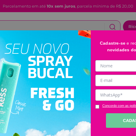
Use o cupom BEMVINDO e ganhe 10%OFF na sua pri
Ric
Cadastre-se
e re
CABELOS
FACIAL E LABIAL
BANHO E CORPO
novidades d
Concordo com as polít
CADA