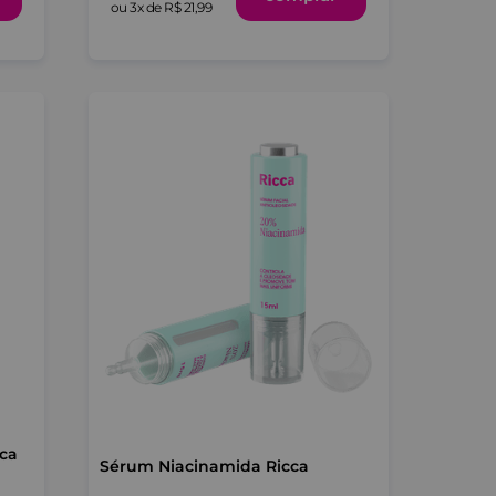
ou
3
x de
R$
21
,
99
cca
Sérum Niacinamida Ricca