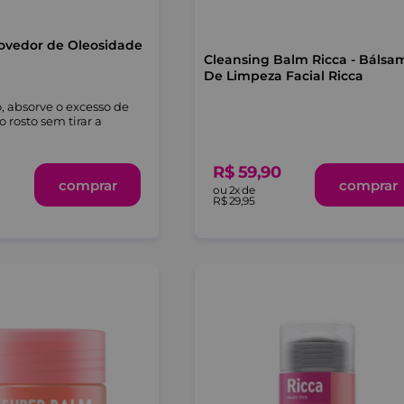
vedor de Oleosidade
Cleansing Balm Ricca - Bálsa
De Limpeza Facial Ricca
, absorve o excesso de
 rosto sem tirar a
.
R$
59
,
90
comprar
comprar
ou
2
x de
R$
29
,
95