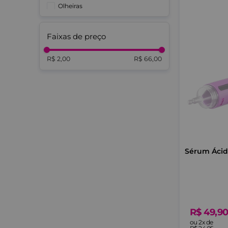
Olheiras
Protetor Solar Labial
Redução da Oleosidade
Faixas de preço
R$ 2,00
R$ 66,00
Sérum Ácid
R$
49
,
9
ou
2
x de