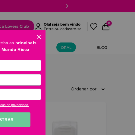
meira compra
0
Olá! seja bem vindo
ca Lovers Club
Entre ou cadastre-se
ceba as
principais
MÃOS E PÉS
ORAL
BLOG
o Mundo Ricca
Ordenar por
icas de privacidade.
STRAR