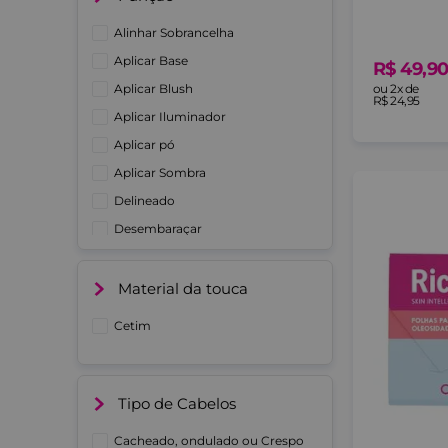
Alinhar Sobrancelha
Aplicar Base
R$
49
,
9
ou
2
x de
Aplicar Blush
R$
24
,
95
Aplicar Iluminador
Aplicar pó
Aplicar Sombra
Delineado
Desembaraçar
Esfumar
Fitar
Material da touca
Ver mais 5
Cetim
Tipo de Cabelos
Cacheado, ondulado ou Crespo