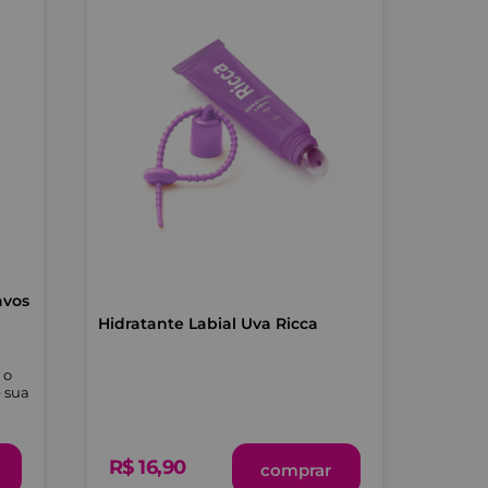
avos
Hidratante Labial Uva Ricca
 o
e sua
R$
16
,
90
comprar