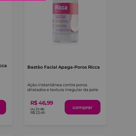
icca
Bastão Facial Apaga-Poros Ricca
Ação instantânea contra poros
dilatados e textura irregular da pele.
R$
46
,
99
comprar
ou
2
x de
R$
23
,
49