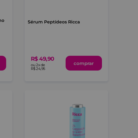
mo
Sérum Peptídeos Ricca
R$
49
,
90
comprar
ou
2
x de
R$
24
,
95