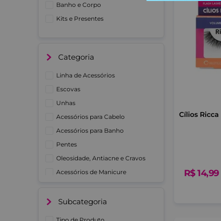
Banho e Corpo
Kits e Presentes
Categoria
Linha de Acessórios
Escovas
Unhas
Cílios Ricc
Acessórios para Cabelo
Acessórios para Banho
Pentes
Oleosidade, Antiacne e Cravos
R$
14
,
99
Acessórios de Manicure
Limpeza de Pele
Tratamento
Subcategoria
Ver mais 13
Tipo de Produto