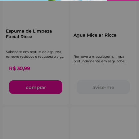
Espuma de Limpeza
Água Micelar Ricca
Facial Ricca
Sabonete em textura de espuma,
Remove a maquiagem, limpa
remove resíduos e recupera o viço
profundamente em segundos,
natural da pele.
acalma e hidrata a pele.
R$
30
,
99
comprar
avise-me